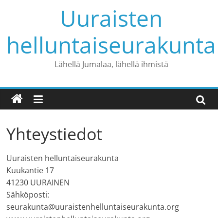
Skip
Uuraisten
to
content
helluntaiseurakunta
Lähellä Jumalaa, lähellä ihmistä
Yhteystiedot
Uuraisten helluntaiseurakunta
Kuukantie 17
41230 UURAINEN
Sähköposti:
seurakunta@uuraistenhelluntaiseurakunta.org