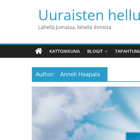
Skip
Uuraisten hell
to
content
Lähellä Jumalaa, lähellä ihmistä
KATTOIKKUNA
BLOGIT
TAPAHTUMA
Author:
Anneli Haapala