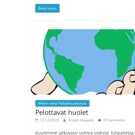
Read more
Viikon sana Paikallisuutisissa
Pelottavat huolet
12/12/2025
Anneli Haapala
0 Comments
Kuulemme jatkuvasti uutisia sodista, tulipaloista,