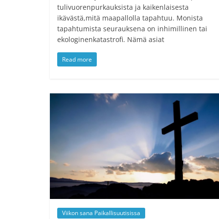
tulivuorenpurkauksista ja kaikenlaisesta
ikävästä,mitä maapallolla tapahtuu. Monista
tapahtumista seurauksena on inhimillinen tai
ekologinenkatastrofi. Nämä asiat
Read more
Viikon sana Paikallisuutisissa