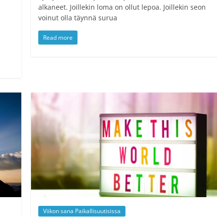
alkaneet. Joillekin loma on ollut lepoa. Joillekin seon
voinut olla täynnä surua
Read more
Viikon sana Paikallisuutisissa